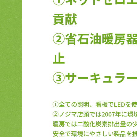
貢献
②省石油暖房
止
③サーキュラ
①全ての照明、看板でLEDを
②ノジマ店頭では2007年に
暖房では二酸化炭素排出量の
安全で環境にやさしい製品を