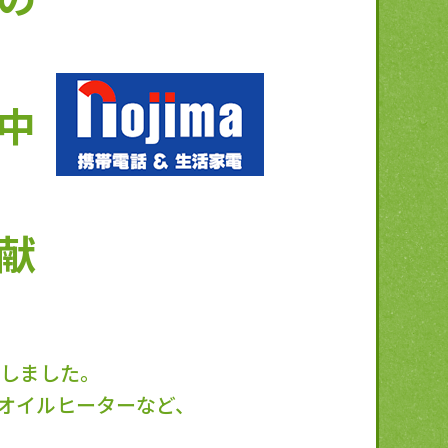
中
献
止しました。
オイルヒーターなど、