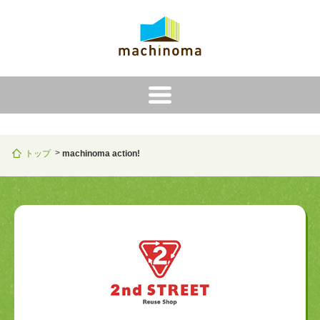
i
トップ
machinoma action!